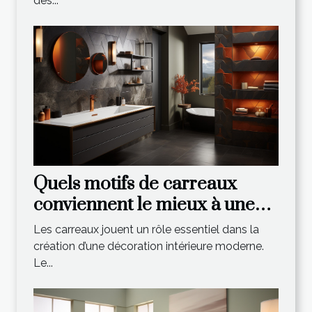
des...
Quels motifs de carreaux
conviennent le mieux à une
décoration intérieure
Les carreaux jouent un rôle essentiel dans la
moderne ?
création d’une décoration intérieure moderne.
Le...