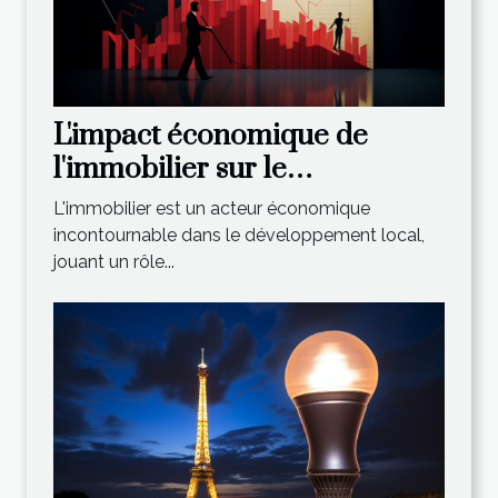
L'impact économique de
l'immobilier sur le
développement local : l'apport
L'immobilier est un acteur économique
de l'Agence du Moulin
incontournable dans le développement local,
jouant un rôle...