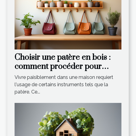
Choisir une patère en bois :
comment procéder pour
effectuer un choix optimal ?
Vivre paisiblement dans une maison requiert
l'usage de certains instruments tels que la
patère. Ce...