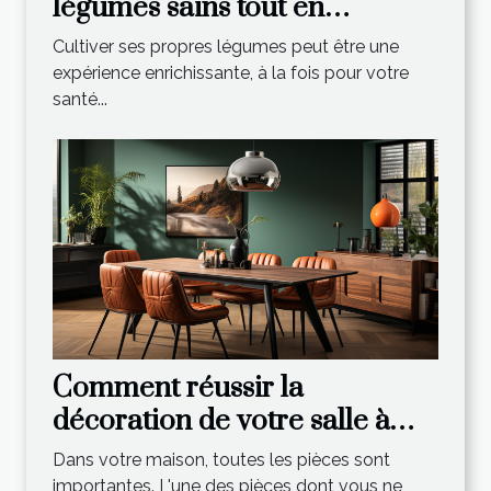
légumes sains tout en
économisant de l'argent
Cultiver ses propres légumes peut être une
expérience enrichissante, à la fois pour votre
santé...
Comment réussir la
décoration de votre salle à
manger ?
Dans votre maison, toutes les pièces sont
importantes. L'une des pièces dont vous ne