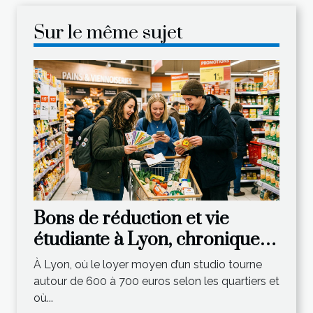
Sur le même sujet
Bons de réduction et vie
étudiante à Lyon, chronique
d’une économie astucieuse
À Lyon, où le loyer moyen d’un studio tourne
autour de 600 à 700 euros selon les quartiers et
où...