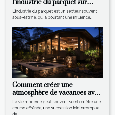
l'industrie du parquet sur
l'économie mondiale
L'industrie du parquet est un secteur souvent
sous-estimé, qui a pourtant une influence...
Comment créer une
atmosphère de vacances avec
un spa extérieur ?
La vie moderne peut souvent sembler être une
course effrénée, une succession ininterrompue
de...