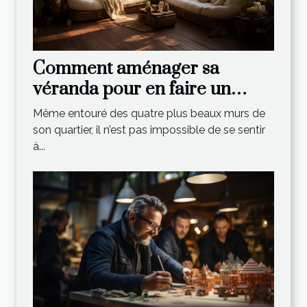
Comment aménager sa
véranda pour en faire un
espace de vie relaxant ?
Même entouré des quatre plus beaux murs de
son quartier, il n’est pas impossible de se sentir
à...