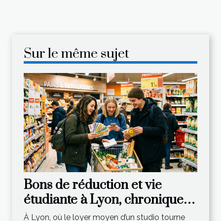
Sur le même sujet
Bons de réduction et vie
étudiante à Lyon, chronique
d’une économie astucieuse
À Lyon, où le loyer moyen d’un studio tourne