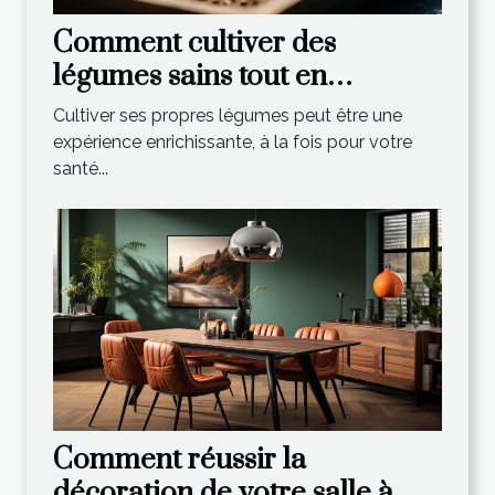
Comment cultiver des
légumes sains tout en
économisant de l'argent
Cultiver ses propres légumes peut être une
expérience enrichissante, à la fois pour votre
santé...
Comment réussir la
décoration de votre salle à