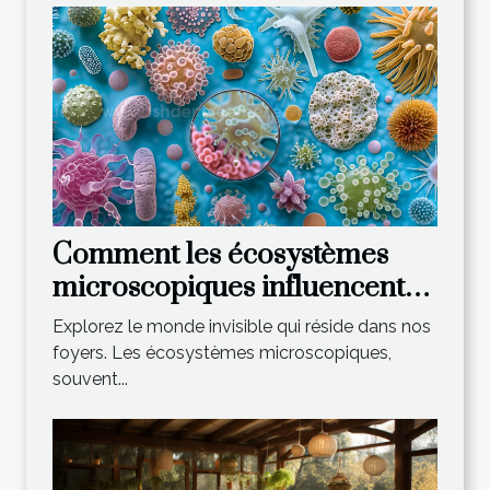
Comment les écosystèmes
microscopiques influencent-
ils notre environnement
Explorez le monde invisible qui réside dans nos
domestique ?
foyers. Les écosystèmes microscopiques,
souvent...