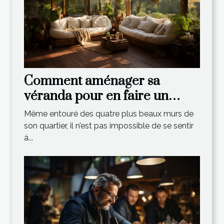
Comment aménager sa
véranda pour en faire un
espace de vie relaxant ?
Même entouré des quatre plus beaux murs de
son quartier, il n’est pas impossible de se sentir
à...