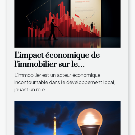
L'impact économique de
l'immobilier sur le
développement local : l'apport
L'immobilier est un acteur économique
de l'Agence du Moulin
incontournable dans le développement local,
jouant un rôle...