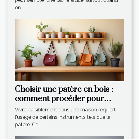
peut sembler une tâche ardue, surtout quand
on...
Choisir une patère en bois :
comment procéder pour
effectuer un choix optimal ?
Vivre paisiblement dans une maison requiert
l'usage de certains instruments tels que la
patère. Ce...