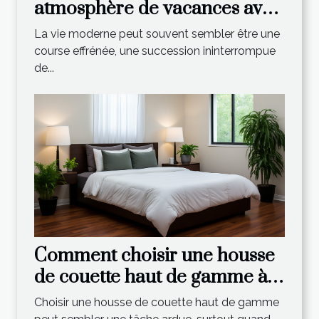
atmosphère de vacances avec
un spa extérieur ?
La vie moderne peut souvent sembler être une
course effrénée, une succession ininterrompue
de...
Comment choisir une housse
de couette haut de gamme à
un prix abordable
Choisir une housse de couette haut de gamme