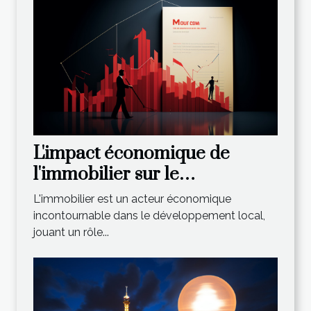
L'impact économique de
l'immobilier sur le
développement local : l'apport
L'immobilier est un acteur économique
de l'Agence du Moulin
incontournable dans le développement local,
jouant un rôle...