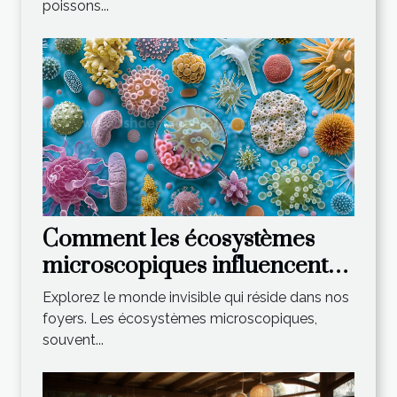
poissons...
Comment les écosystèmes
microscopiques influencent-
ils notre environnement
Explorez le monde invisible qui réside dans nos
domestique ?
foyers. Les écosystèmes microscopiques,
souvent...