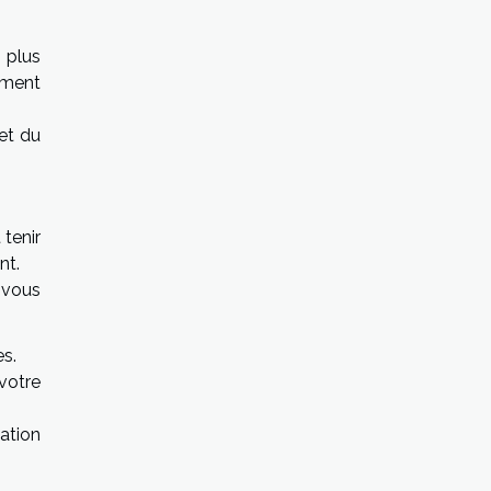
 plus
lement
 et du
 tenir
ant.
 vous
es.
 votre
ation