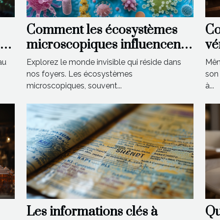
Co
Comment les écosystèmes
vé
t
microscopiques influencent-
es
ils notre environnement
Mêm
au
Explorez le monde invisible qui réside dans
domestique ?
son 
nos foyers. Les écosystèmes
à...
microscopiques, souvent...
Qu
Les informations clés à