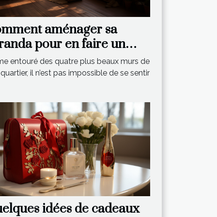
mment aménager sa
randa pour en faire un
pace de vie relaxant ?
e entouré des quatre plus beaux murs de
quartier, il n’est pas impossible de se sentir
elques idées de cadeaux