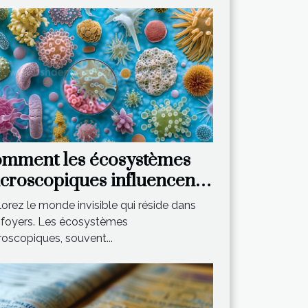
mment les écosystèmes
croscopiques influencent-
s notre environnement
orez le monde invisible qui réside dans
mestique ?
 foyers. Les écosystèmes
oscopiques, souvent...