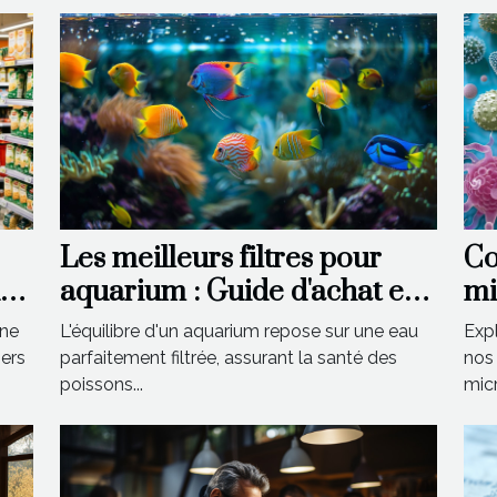
Les meilleurs filtres pour
Co
ue
aquarium : Guide d'achat et
mi
e
conseils
il
rne
L'équilibre d'un aquarium repose sur une eau
Expl
do
iers
parfaitement filtrée, assurant la santé des
nos
poissons...
micr