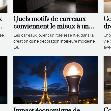
x
Quels motifs de carreaux
Co
conviennent le mieux à une
dr
décoration intérieure
es
ée,
Les carreaux jouent un rôle essentiel dans la
Choi
moderne ?
création d’une décoration intérieure moderne.
vie
Le...
avec
Impact économique de
Co