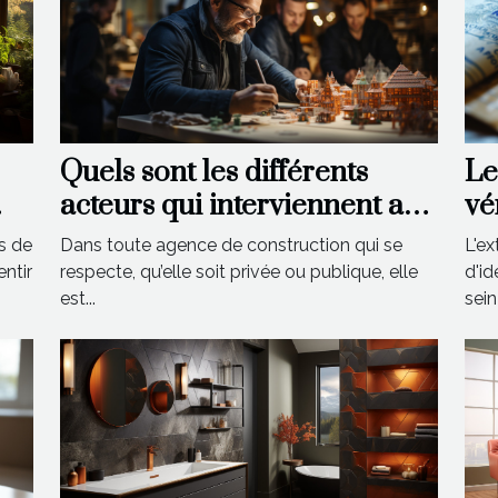
Quels sont les différents
Le
acteurs qui interviennent au
vé
sein d’une agence de
ré
s de
Dans toute agence de construction qui se
L'ex
construction ?
entir
respecte, qu’elle soit privée ou publique, elle
d'id
est...
sein