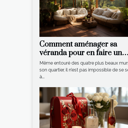
Comment aménager sa
véranda pour en faire un
espace de vie relaxant ?
Même entouré des quatre plus beaux mur
son quartier, il n’est pas impossible de se s
à...