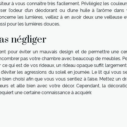
eur à vous connaitre très facilement. Privilégiez les couleu
sser l’odeur d’un déodorant ou d’une huile à l’arôme dans 
oncerne les lumières, veillez à en avoir deux une veilleuse e
ussi pour les lumières douces.
as négliger
ment pour éviter un mauvais design et de permettre une cer
 n’encombrer pas votre chambre avec beaucoup de meubles. P
our ce qui est de vos rideaux, un rideau opaque suffit largemen
éviter les agressions du soleil en journée. Le lit qui vous s
 bien choisi afin que vous vous sentiez à l’aise. Mettez un d
eurs et aille bien avec votre décor. Cependant, la décorati
quiert une certaine connaissance à acquérir.