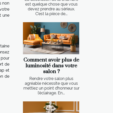
rs non
est quelque chose que vous
devez prendre au sérieux.
votre
C’est la pièce de...
t une
taine
ensez
t pour
Comment avoir plus de
ert de
luminosité dans votre
rap et
salon ?
on de
Rendre votre salon plus
agréable nécessite que vous
mettiez un point d’honneur sur
l’éclairage. En...