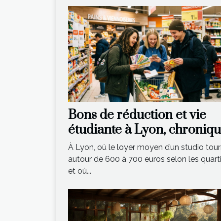
Bons de réduction et vie
étudiante à Lyon, chroniq
d’une économie astucieus
À Lyon, où le loyer moyen d’un studio tou
autour de 600 à 700 euros selon les quart
et où...