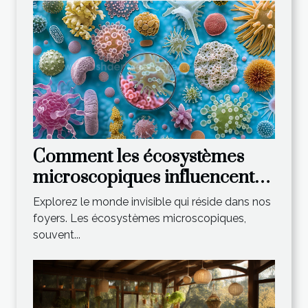
Comment les écosystèmes
microscopiques influencent-
ils notre environnement
Explorez le monde invisible qui réside dans nos
domestique ?
foyers. Les écosystèmes microscopiques,
souvent...