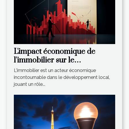
L'impact économique de
l'immobilier sur le
développement local : l'apport
L'immobilier est un acteur économique
de l'Agence du Moulin
incontournable dans le développement local,
jouant un rôle...