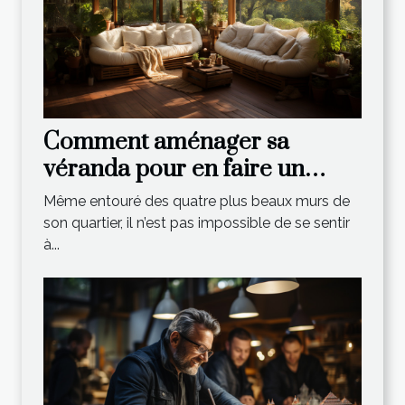
Comment aménager sa
véranda pour en faire un
espace de vie relaxant ?
Même entouré des quatre plus beaux murs de
son quartier, il n’est pas impossible de se sentir
à...