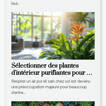
leur...
Sélectionner des plantes
d'intérieur purifiantes pour un
air plus sain critères et
Respirer un air pur et sain chez soi est devenu
entretien
une préoccupation majeure pour beaucoup
d'entre...