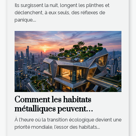
habitats urbains ?
Ils surgissent la nuit, longent les plinthes et
déclenchent, à eux seuls, des réflexes de
panique....
Comment les habitats
métalliques peuvent
révolutionner le logement
À l'heure où la transition écologique devient une
durable ?
priorité mondiale, l'essor des habitats...