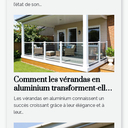
l’état de son...
Comment les vérandas en
aluminium transforment-elles
votre espace de vie ?
Les vérandas en aluminium connaissent un
succès croissant grâce à leur élégance et à
leur...