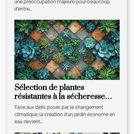
entretien
une préoccupation majeure pour beaucoup
d'entre...
Sélection de plantes
résistantes à la sécheresse
pour un jardin économe en
Face aux défis posés par le changement
eau
climatique, la création d'un jardin économe en
eau devient...