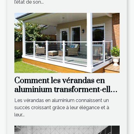
l’état de son...
Comment les vérandas en
aluminium transforment-elles
votre espace de vie ?
Les vérandas en aluminium connaissent un
succès croissant grâce à leur élégance et à
leur...