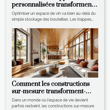
personnalisées transforment-
elles votre espace de vin ?
Optimiser un espace de vin va bien au-delà du
simple stockage des bouteilles. Les trappes...
Comment les constructions
sur-mesure transforment-
elles votre espace de vie ?
Dans un monde où l'espace de vie devient
parfois restreint, les constructions sur-mesure